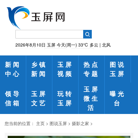
2026年8月10日
玉屏
今天(周一)
33℃
多云 | 北风
新闻
乡镇
玉屏
热点
图说
中心
新闻
视频
专题
玉屏
玉屏
领导
玉屏
玩转
曝光
微生
信箱
文艺
玉屏
台
活
您当前的位置：
主页
>
图说玉屏
>
摄影之家
>