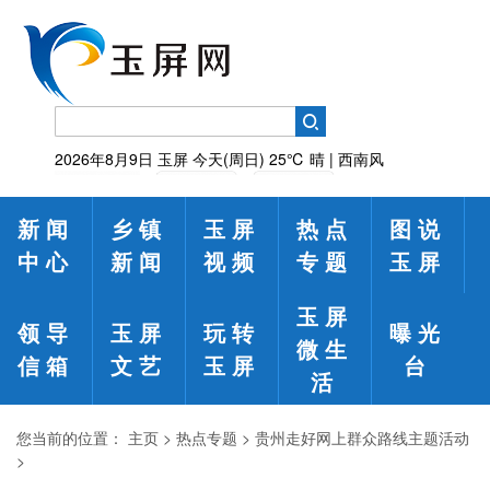
2026年8月9日
玉屏
今天(周日)
25℃
晴 | 西南风
新闻
乡镇
玉屏
热点
图说
中心
新闻
视频
专题
玉屏
玉屏
领导
玉屏
玩转
曝光
微生
信箱
文艺
玉屏
台
活
您当前的位置：
主页
>
热点专题
>
贵州走好网上群众路线主题活动
>