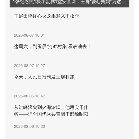
1张纪念照1块小蛋糕1堂安全课：玉屏“爱心妈妈”为这群孩子定制“夏日限定”记忆
玉屏田坪红心火龙果迎来丰收季
2026-08-07 10:31
这周六，到玉屏“河畔村集”看表演去！
2026-08-07 10:27
今天，人民日报刊发玉屏村跑
2026-08-06 10:47
从洪峰浪尖到火海浓烟，他用实干作
答——记全国优秀共青团干部徐昭阳
2026-08-06 10:22