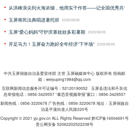
从洪峰浪尖到火海浓烟，他用实干作答——记全国优秀共青
玉屏将民法典唱进暑托班
2026/08/06
玉屏“爱心妈妈”守护庆寨娃娃多彩暑期
2026/08/06
开足马力！玉屏奋力跑好全年经济“下半场”
2026/08/06
中共玉屏侗族自治县委宣传部 主管 玉屏融媒体中心 版权所有 投稿邮
箱：weiyuping1984@qq.com
互联网新闻信息服务许可证编号：52120190052 玉屏县违法和不良信
息举报电话：0856-3429557 “暴恐音视频举报”窗口：0856-3429557
新闻热线：0856-3220678 广告热线：0856-3220678 地址：玉屏侗族自
治县平溪街道人民路220号
Copyright © 2021 yp.gov.cn ALL Rights Reserved
黔ICP备16004691号
贵公网安备 52062202522238号