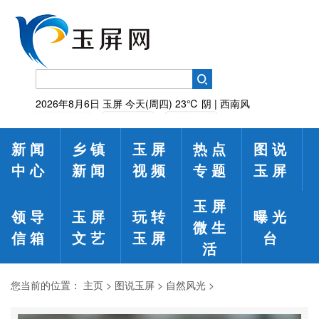
2026年8月6日
玉屏
今天(周四)
23℃
阴 | 西南风
新闻
乡镇
玉屏
热点
图说
中心
新闻
视频
专题
玉屏
玉屏
领导
玉屏
玩转
曝光
微生
信箱
文艺
玉屏
台
活
您当前的位置：
主页
>
图说玉屏
>
自然风光
>