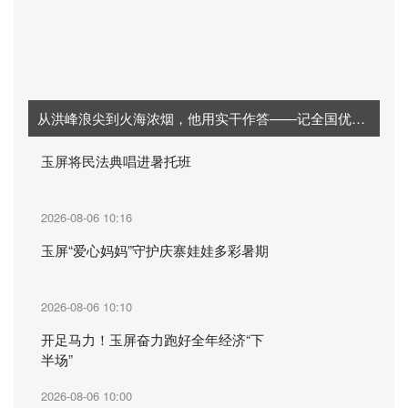
从洪峰浪尖到火海浓烟，他用实干作答——记全国优秀共青团干部徐昭阳
玉屏将民法典唱进暑托班
2026-08-06 10:16
玉屏“爱心妈妈”守护庆寨娃娃多彩暑期
2026-08-06 10:10
开足马力！玉屏奋力跑好全年经济“下
半场”
2026-08-06 10:00