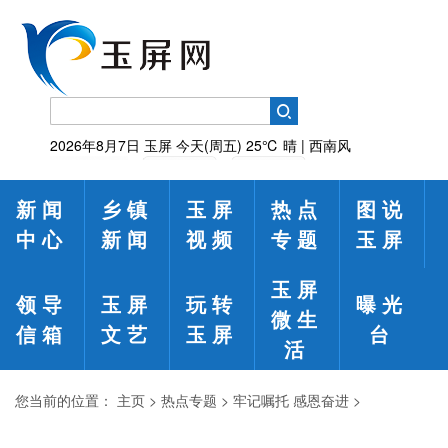
2026年8月7日
玉屏
今天(周五)
25℃
晴 | 西南风
新闻
乡镇
玉屏
热点
图说
中心
新闻
视频
专题
玉屏
玉屏
领导
玉屏
玩转
曝光
微生
信箱
文艺
玉屏
台
活
您当前的位置：
主页
>
热点专题
>
牢记嘱托 感恩奋进
>