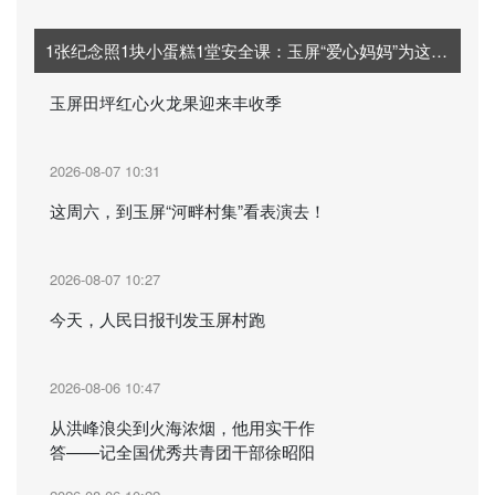
1张纪念照1块小蛋糕1堂安全课：玉屏“爱心妈妈”为这群孩子定制“夏日限定”记忆
玉屏田坪红心火龙果迎来丰收季
2026-08-07 10:31
这周六，到玉屏“河畔村集”看表演去！
2026-08-07 10:27
今天，人民日报刊发玉屏村跑
2026-08-06 10:47
从洪峰浪尖到火海浓烟，他用实干作
答——记全国优秀共青团干部徐昭阳