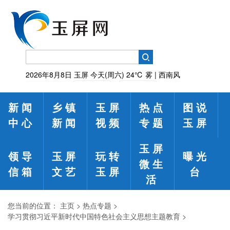
2026年8月8日
玉屏
今天(周六)
24℃
雾 | 西南风
新闻
乡镇
玉屏
热点
图说
中心
新闻
视频
专题
玉屏
玉屏
领导
玉屏
玩转
曝光
微生
信箱
文艺
玉屏
台
活
您当前的位置：
主页
>
热点专题
>
学习贯彻习近平新时代中国特色社会主义思想主题教育
>