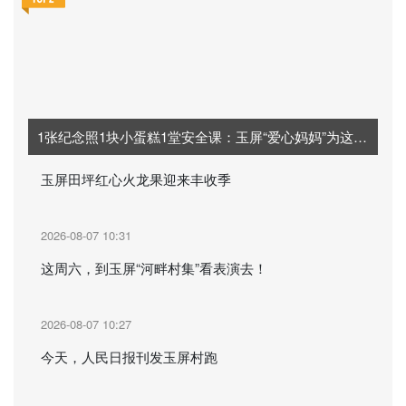
1张纪念照1块小蛋糕1堂安全课：玉屏“爱心妈妈”为这群孩子定制“夏日限定”记忆
玉屏田坪红心火龙果迎来丰收季
2026-08-07 10:31
这周六，到玉屏“河畔村集”看表演去！
2026-08-07 10:27
今天，人民日报刊发玉屏村跑