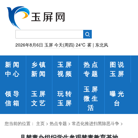
2026年8月6日
玉屏
今天(周四)
24℃
雾 | 东北风
新闻
乡镇
玉屏
热点
图说
中心
新闻
视频
专题
玉屏
玉屏
领导
玉屏
玩转
曝光
微生
信箱
文艺
玉屏
台
活
您当前的位置：
主页
>
热点专题
>
常态化推进扫黑除恶斗争
>
县禁毒办组织学生参观禁毒教育基地