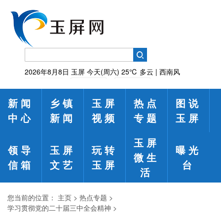
2026年8月8日
玉屏
今天(周六)
25℃
多云 | 西南风
新闻
乡镇
玉屏
热点
图说
中心
新闻
视频
专题
玉屏
玉屏
领导
玉屏
玩转
曝光
微生
信箱
文艺
玉屏
台
活
您当前的位置：
主页
>
热点专题
>
学习贯彻党的二十届三中全会精神
>