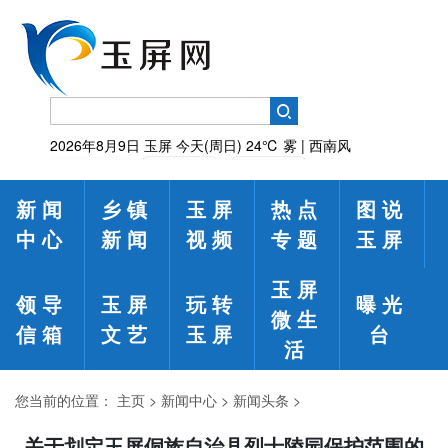
2026年8月9日
玉屏
今天(周日)
24℃
雾 | 西南风
新闻
乡镇
玉屏
热点
图说
中心
新闻
视频
专题
玉屏
玉屏
领导
玉屏
玩转
曝光
微生
信箱
文艺
玉屏
台
活
您当前的位置：
主页
>
新闻中心
>
新闻头条
>
关于划定玉屏侗族自治县烈士陵园保护范围的